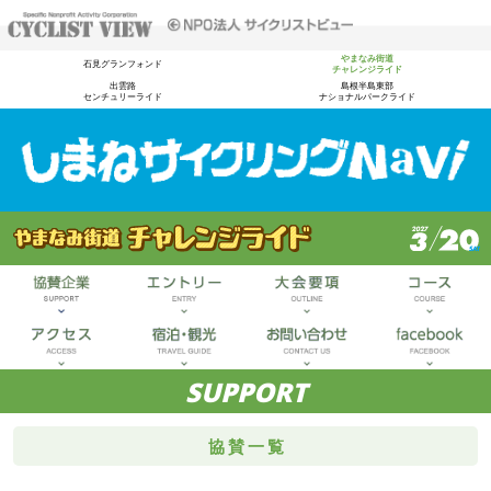
やまなみ街道
石見グランフォンド
チャレンジライド
出雲路
島根半島東部
センチュリーライド
ナショナルパークライド
SUPPORT
協賛一覧