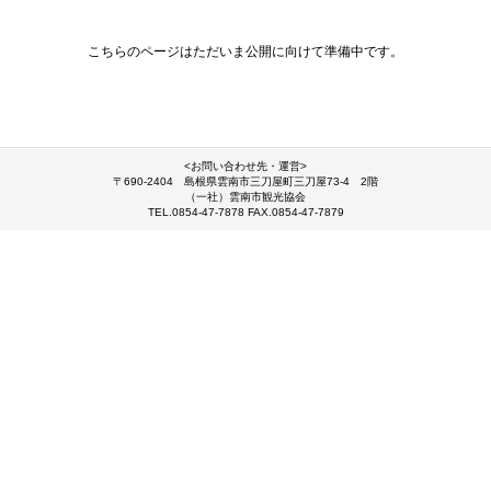
こちらのページはただいま公開に向けて準備中です。
<お問い合わせ先・運営>
〒690-2404 島根県雲南市三刀屋町三刀屋73-4 2階
（一社）雲南市観光協会
TEL.0854-47-7878 FAX.0854-47-7879