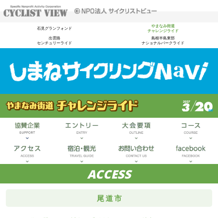
やまなみ街道
石見グランフォンド
チャレンジライド
出雲路
島根半島東部
センチュリーライド
ナショナルパークライド
ACCESS
尾道市