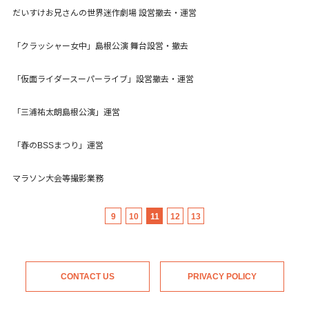
だいすけお兄さんの世界迷作劇場 設営撤去・運営
「クラッシャー女中」島根公演 舞台設営・撤去
「仮面ライダースーパーライブ」設営撤去・運営
「三浦祐太朗島根公演」運営
「春のBSSまつり」運営
マラソン大会等撮影業務
9
10
11
12
13
CONTACT US
PRIVACY POLICY