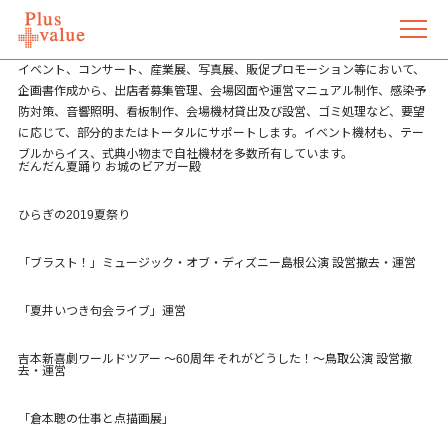
イベント、コンサート、産業展、写真展、販促プロモーション等において、
企画書作成から、出店者募集管理、会場図面や運営マニュアル制作、感染予
防対策、音響照明、看板制作、会場機材貸出及び設営、ゴミ処理など、要望
に応じて、部分的またはトータルにサポートします。イベント機材も、テー
ブルからイス、式典小物まで自社機材を多数所有しています。
だんだん夏踊り お城のビアガー殿
ひらぎの2019夏祭り
「ブラスト！」ミュージック・オブ・ディズニー島根公演 設営撤去・運営
「夏井いつき句会ライブ」運営
吉本新喜劇ワールドツアー ～60周年 それがどうした！～鳥取公演 設営撤
去・運営
「倉本聰の仕事と点描画展」