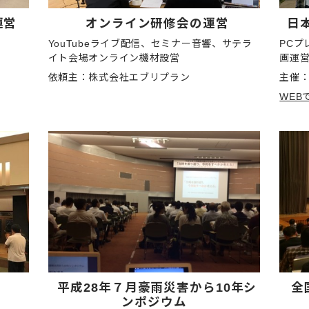
運営
オンライン研修会の運営
日
YouTubeライブ配信、セミナー音響、サテラ
PC
イト会場オンライン機材設営
画運
依頼主：株式会社エブリプラン
主催：
WEB
平成28年７月豪雨災害から10年シ
全
ンポジウム