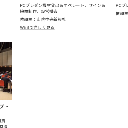
PCプレゼン機材貸出＆オペレート、サイン＆
PCプ
映像制作、設営撤去
依頼
依頼主：山陰中央新報社
WEBで詳しく見る
プ・
材貸
営撤