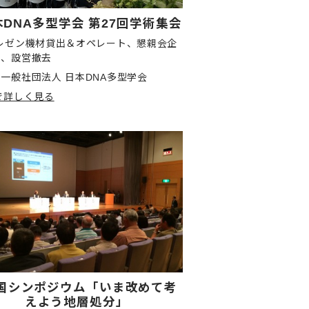
本DNA多型学会 第27回学術集会
プレゼン機材貸出＆オペレート、懇親会企
営、設営撤去
一般社団法人 日本DNA多型学会
で詳しく見る
国シンポジウム「いま改めて考
えよう地層処分」