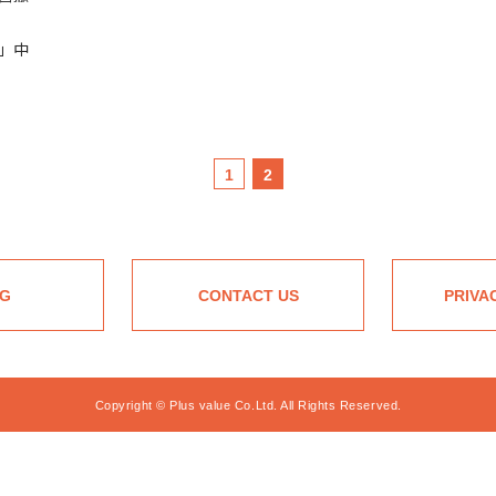
」中
1
2
G
CONTACT US
PRIVA
Copyright © Plus value Co.Ltd. All Rights Reserved.