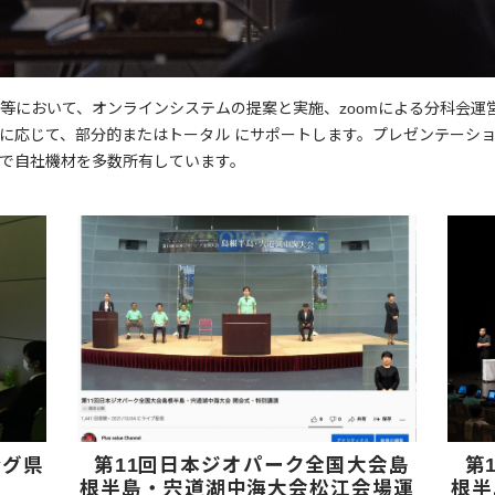
等において、オンラインシステムの提案と実施、zoomによる分科会運
応じて、部分的またはトータル にサポートします。プレゼンテーションに
で自社機材を多数所有しています。
ング県
第11回日本ジオパーク全国大会島
第
根半島・宍道湖中海大会松江会場運
根半