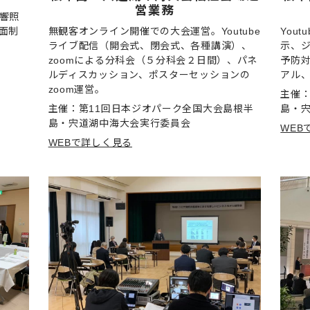
営業務
響照
面制
無観客オンライン開催での大会運営。Youtube
You
ライブ配信（開会式、閉会式、各種講演）、
示、
zoomによる分科会（５分科会２日間）、パネ
予防
ルディスカッション、ポスターセッションの
アル
zoom運営。
主催：
主催：第11回日本ジオパーク全国大会島根半
島・
島・宍道湖中海大会実行委員会
WEB
WEBで詳しく見る