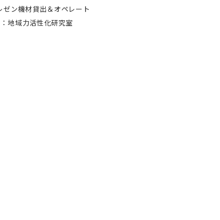
レゼン機材貸出＆オペレート
主：地域力活性化研究室