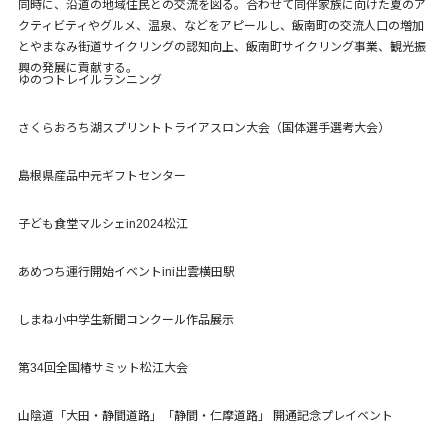
同時に、沿道の地域住民との交流を図る。合わせて同伴家族に向けた夏のア
クティビティやグルメ、温泉、などをアピールし、飯南町の交流人口の増加
とやまなみ街道サイクリングの認知向上、飯南町サイクリング事業、観光振
興の発展に貢献する。
ゆのつトレイルランニング
さくらおろち湖スプリントトライアスロン大会（国体選手選考大会）
島根県産品中元ギフトセンター
子ども食堂マルシェin2024松江
あめつち運行開始イベントini出雲横田駅
しまね小中学生新聞コンクール作品展示
第34回全国椿サミット松江大会
山陰道「大田・静間道路」「静間・仁摩道路」 開通記念プレイベント