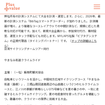
弊社所有の計測システムにて大会を計測・運営します。さらに、2026年、最
新の計測システム「BibTagスマートデコーダー」が加わりました。 計測機
器が増え、より複雑なコースレイアウトでの中間計測など、規模に応じた柔
軟な対応が可能です。加えて、新規大会企画から、参加受付代行、機材設
営、運営スタッフ手配なども対応します。MYLAPS社製「ビブタグシステ
ム」の正規代理店（タイミングパートナー）です。（
チップの詳細はこち
ら
）
台湾サイクリングチームツアー同行
やまなみ街道クライムライド
主催：（一社）飯南町観光協会
自転車というツールを活かし、中国地方広域サイクリングコース「やまなみ
街道（島根）」、三瓶山周回道路周辺の山岳路という2つのヒルクライムコ
ースと、江ノ川の景観が素晴らしい375号線などを夏の暑さの中、一気に走
破するヒルクライムサイクリング。夏の地産食材を使ったグルメを堪能しつ
つ、酷暑の中、クライマーの限界に挑戦する大会。