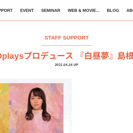
PPORT
EVENT
SEMINAR
WEB & MOVIE...
BLOG
AB
STAFF SUPPORT
Oplaysプロデュース 『白昼夢』島
2021.04.26 UP