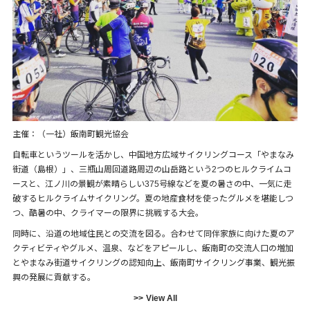
主催：（一社）飯南町観光協会
自転車というツールを活かし、中国地方広域サイクリングコース「やまなみ
街道（島根）」、三瓶山周回道路周辺の山岳路という2つのヒルクライムコ
ースと、江ノ川の景観が素晴らしい375号線などを夏の暑さの中、一気に走
破するヒルクライムサイクリング。夏の地産食材を使ったグルメを堪能しつ
つ、酷暑の中、クライマーの限界に挑戦する大会。
同時に、沿道の地域住民との交流を図る。合わせて同伴家族に向けた夏のア
クティビティやグルメ、温泉、などをアピールし、飯南町の交流人口の増加
とやまなみ街道サイクリングの認知向上、飯南町サイクリング事業、観光振
興の発展に貢献する。
View All